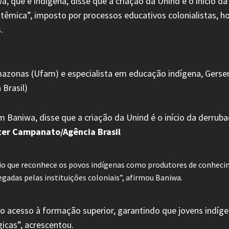
, que é indígena, disse que a criação da Unind é o início da
istêmica”, imposto por processos educativos colonialistas, 
.
m Baniwa, disse que a criação da Unind é o início da derruba
ter Campanato/Agência Brasil
tório que reconhece os povos indígenas como produtores de conhec
adas pelas instituições coloniais”, afirmou Baniwa.
 no acesso à formação superior, garantindo que jovens indí
gicas”, acrescentou.