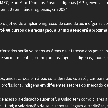
o (MEC) e ao Ministério dos Povos Indígenas (MPI), envolveu 
 em 20 seminários regionais, em 2024.
o objetivo de ampliar o ingresso de candidatos indígenas con
r até 48 cursos de graduação, a Unind atenderá aproxi
fertados serão voltados às áreas de interesse dos povos i
dade socioambiental, promoção das línguas indígenas, saúde, 
os, ainda, cursos em áreas consideradas estratégicas para 
ão profissional indígena em diferentes setores do mercado de
 de acesso à educação superior”, a Unind tem como pilares
cultural; a valorização de seus saberes, línguas e tradições