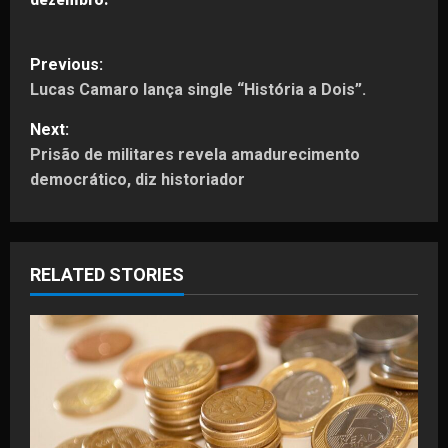
P
Previous:
Lucas Camaro lança single “História a Dois”.
o
Next:
s
Prisão de militares revela amadurecimento
t
democrático, diz historiador
n
a
RELATED STORIES
v
i
g
a