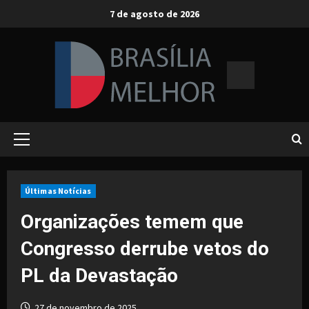
Skip
7 de agosto de 2026
to
content
Primary
Menu
Últimas Notícias
Organizações temem que
Congresso derrube vetos do
PL da Devastação
27 de novembro de 2025