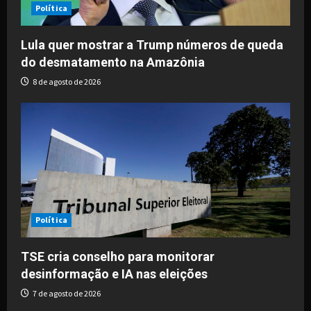
i
Política
o
Lula quer mostrar a Trump números de queda
do desmatamento na Amazônia
n
8 de agosto de 2026
Política
TSE cria conselho para monitorar
desinformação e IA nas eleições
7 de agosto de 2026