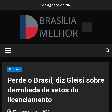
Skip
9 de agosto de 2026
to
content
Primary
Menu
Política
Perde o Brasil, diz Gleisi sobre
derrubada de vetos do
licenciamento
27 de novembro de 2025