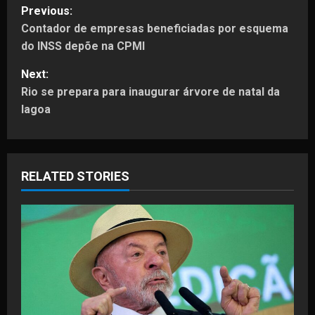
P
Previous:
Contador de empresas beneficiadas por esquema
o
do INSS depõe na CPMI
s
Next:
t
Rio se prepara para inaugurar árvore de natal da
lagoa
n
a
RELATED STORIES
v
i
g
a
t