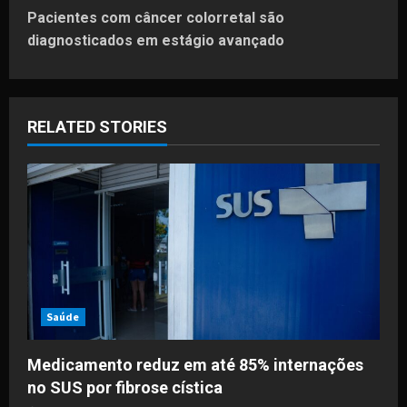
t
Pacientes com câncer colorretal são
diagnosticados em estágio avançado
n
a
RELATED STORIES
v
i
g
a
t
i
Saúde
o
Medicamento reduz em até 85% internações
no SUS por fibrose cística
n