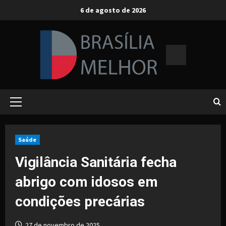
Skip
6 de agosto de 2026
to
content
Primary
Menu
Saúde
Vigilância Sanitária fecha
abrigo com idosos em
condições precárias
27 de novembro de 2025