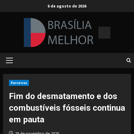
Skip
6 de agosto de 2026
to
content
Primary
Menu
Parceiros
Fim do desmatamento e dos
combustíveis fósseis continua
em pauta
28 de novembro de 2025