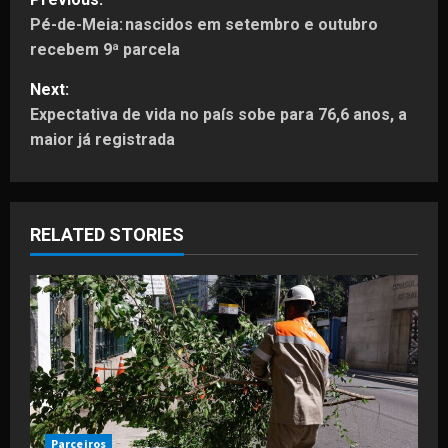
Pé-de-Meia: nascidos em setembro e outubro
o
recebem 9ª parcela
s
Next:
t
Expectativa de vida no país sobe para 76,6 anos, a
maior já registrada
n
a
RELATED STORIES
v
i
g
a
t
Parceiros