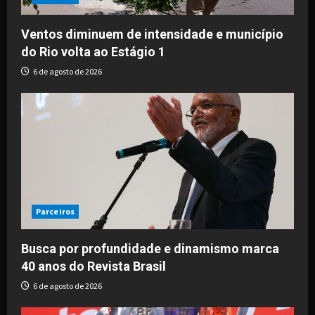
i
o
Ventos diminuem de intensidade e município
do Rio volta ao Estágio 1
n
6 de agosto de 2026
Parceiros
Busca por profundidade e dinamismo marca
40 anos do Revista Brasil
6 de agosto de 2026