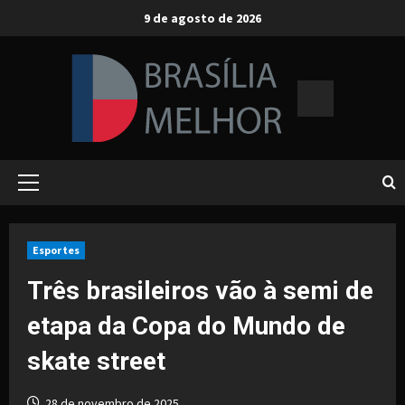
Skip
9 de agosto de 2026
to
content
Primary
Menu
Esportes
Três brasileiros vão à semi de
etapa da Copa do Mundo de
skate street
28 de novembro de 2025