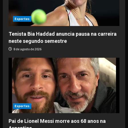
t
i
Esportes
o
Tenista Bia Haddad anuncia pausa na carreira
neste segundo semestre
n
8 de agosto de 2026
Esportes
Pai de Lionel Messi morre aos 68 anos na