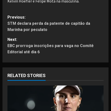
Kelvin Hoefler e Felipe Mota na masculina.
P
Previous:
STM declara perda da patente de capitão da
o
Marinha por peculato
s
Next:
t
EBC prorroga inscrições para vaga no Comitê
Editorial até dia 6
n
a
RELATED STORIES
v
i
g
a