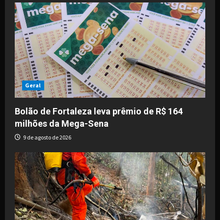
i
g
a
t
i
Geral
o
Bolão de Fortaleza leva prêmio de R$ 164
milhões da Mega-Sena
n
9 de agosto de 2026