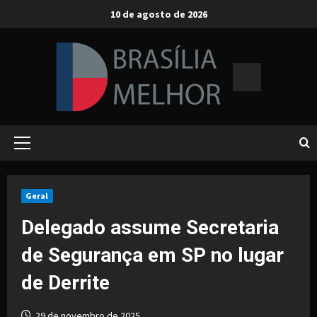
Skip
10 de agosto de 2026
to
content
Primary
Menu
Geral
Delegado assume Secretaria
de Segurança em SP no lugar
de Derrite
29 de novembro de 2025