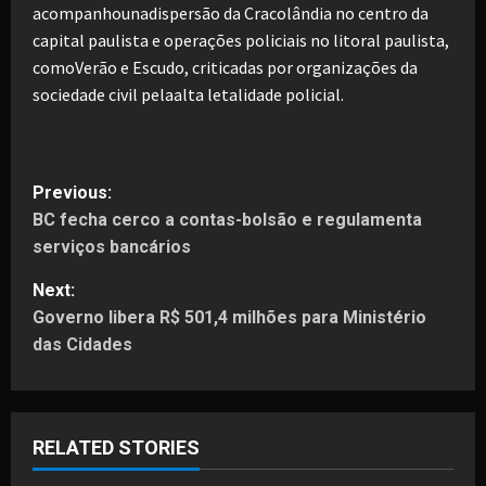
acompanhounadispersão da Cracolândia no centro da
capital paulista e operações policiais no litoral paulista,
comoVerão e Escudo, criticadas por organizações da
sociedade civil pelaalta letalidade policial.
P
Previous:
BC fecha cerco a contas-bolsão e regulamenta
o
serviços bancários
s
Next:
t
Governo libera R$ 501,4 milhões para Ministério
das Cidades
n
a
RELATED STORIES
v