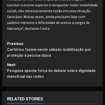
concluir o ensino superior e conquistar maior mobilidade
social, não necessariamente estão em uma situação
favorável. Muitas vezes, ainda precisam lidar com
salários menores e dificuldade de acesso a cargos de
liderança”, destacou Costa.
P
Previous:
Cartórios fazem neste sábado mobilização por
o
proteção à pessoa idosa
s
Next:
t
Pesquisa aponta força do debate sobre dignidade
menstrual nas redes
n
a
RELATED STORIES
v