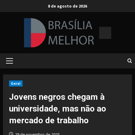
Skip
8 de agosto de 2026
to
content
Primary
Menu
Geral
Jovens negros chegam à
universidade, mas não ao
mercado de trabalho
29 de novembro de 2025