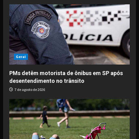
i
g
a
t
i
Geral
o
PMs detêm motorista de ônibus em SP após
desentendimento no trânsito
n
7 de agosto de 2026