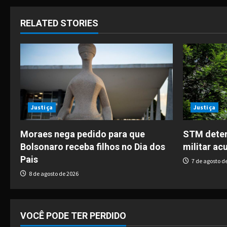
s
t
RELATED STORIES
n
a
v
i
Justiça
Justiça
g
Moraes nega pedido para que
STM deter
Bolsonaro receba filhos no Dia dos
militar ac
a
Pais
7 de agosto d
t
8 de agosto de 2026
i
o
VOCÊ PODE TER PERDIDO