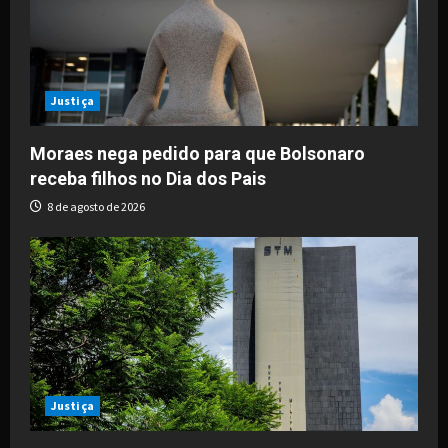
a
t
i
Justiça
o
Moraes nega pedido para que Bolsonaro
receba filhos no Dia dos Pais
n
8 de agosto de 2026
Justiça