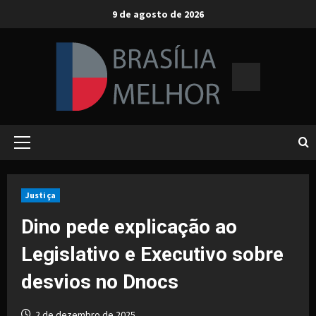
Skip
9 de agosto de 2026
to
content
Primary
Menu
Justiça
Dino pede explicação ao
Legislativo e Executivo sobre
desvios no Dnocs
2 de dezembro de 2025