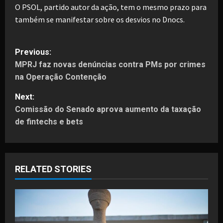
O PSOL, partido autor da ação, tem o mesmo prazo para
também se manifestar sobre os desvios no Dnocs.
P
Previous:
MPRJ faz novas denúncias contra PMs por crimes
o
na Operação Contenção
s
Next:
t
Comissão do Senado aprova aumento da taxação
de fintechs e bets
n
a
RELATED STORIES
v
i
g