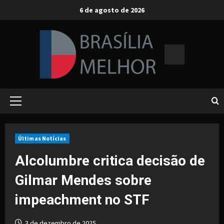
Skip
6 de agosto de 2026
to
content
Primary
Menu
Últimas Notícias
Alcolumbre critica decisão de
Gilmar Mendes sobre
impeachment no STF
3 de dezembro de 2025