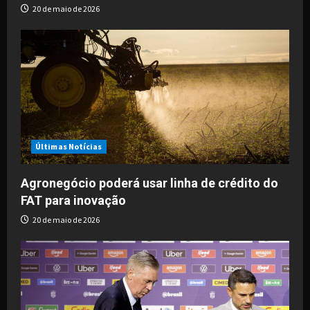
20 de maio de 2026
n
Últimas Notícias
Agronegócio poderá usar linha de crédito do
FAT para inovação
20 de maio de 2026