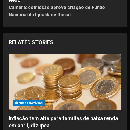
Next:
s
Câmara: comissão aprova criação de Fundo
t
Nacional da Igualdade Racial
n
a
RELATED STORIES
v
i
g
a
t
Últimas Notícias
i
Inflação tem alta para famílias de baixa renda
o
em abril, diz Ipea