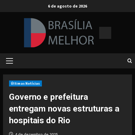
Skip
6 de agosto de 2026
to
content
Primary
Menu
Últimas Notícias
Governo e prefeitura
entregam novas estruturas a
hospitais do Rio
4 de dezembro de 2025