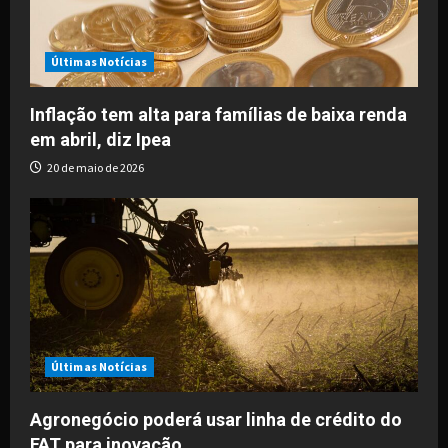
t
i
Últimas Notícias
o
Inflação tem alta para famílias de baixa renda
em abril, diz Ipea
n
20 de maio de 2026
Últimas Notícias
Agronegócio poderá usar linha de crédito do
FAT para inovação