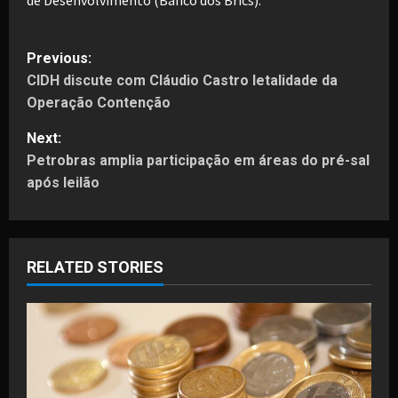
P
Previous:
CIDH discute com Cláudio Castro letalidade da
o
Operação Contenção
s
Next:
t
Petrobras amplia participação em áreas do pré-sal
após leilão
n
a
RELATED STORIES
v
i
g
a