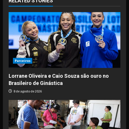
RELATED STORIES
v
i
g
a
t
i
Parceiros
o
Lorrane Oliveira e Caio Souza são ouro no
Brasileiro de Ginástica
n
8 de agosto de 2026