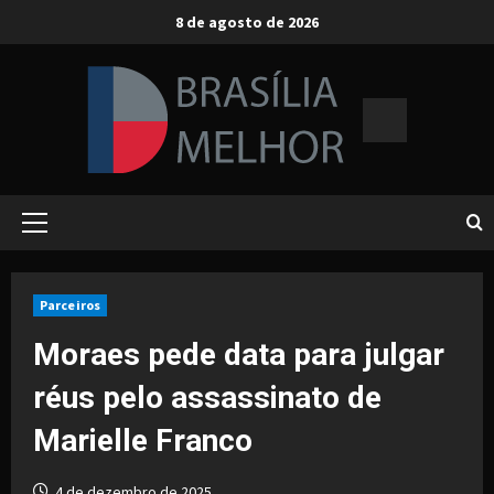
Skip
8 de agosto de 2026
to
content
Primary
Menu
Parceiros
Moraes pede data para julgar
réus pelo assassinato de
Marielle Franco
4 de dezembro de 2025