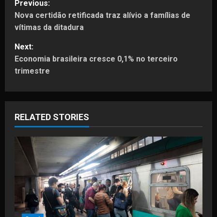
Previous:
Nova certidão retificada traz alívio a famílias de
o
vítimas da ditadura
s
Next:
t
Economia brasileira cresce 0,1% no terceiro
trimestre
n
a
RELATED STORIES
v
i
g
a
t