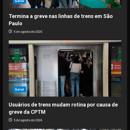
i
Geral
o
Termina a greve nas linhas de trens em São
Paulo
n
5 de agosto de 2026
Geral
Usuários de trens mudam rotina por causa de
greve da CPTM
5 de agosto de 2026