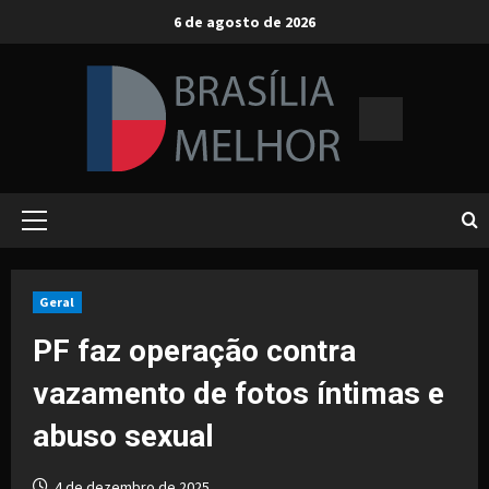
Skip
6 de agosto de 2026
to
content
Primary
Menu
Geral
PF faz operação contra
vazamento de fotos íntimas e
abuso sexual
4 de dezembro de 2025