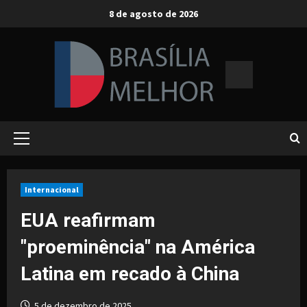
Skip
8 de agosto de 2026
to
content
Primary
Menu
Internacional
EUA reafirmam
"proeminência" na América
Latina em recado à China
5 de dezembro de 2025