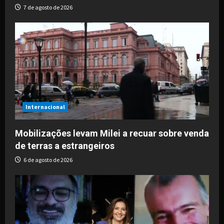
n
7 de agosto de 2026
Internacional
Mobilizações levam Milei a recuar sobre venda
de terras a estrangeiros
6 de agosto de 2026