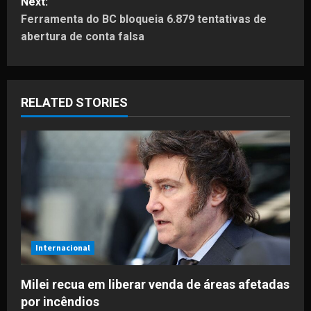
Next:
t
Ferramenta do BC bloqueia 6.879 tentativas de
abertura de conta falsa
n
a
RELATED STORIES
v
i
g
a
t
i
Internacional
o
Milei recua em liberar venda de áreas afetadas
por incêndios