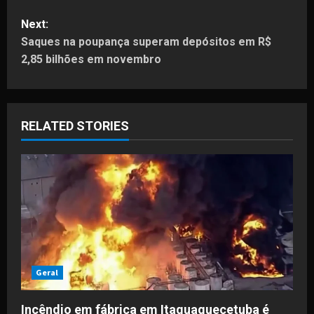
s
Next:
t
Saques na poupança superam depósitos em R$
2,85 bilhões em novembro
n
a
RELATED STORIES
v
i
g
a
t
i
Geral
o
Incêndio em fábrica em Itaquaquecetuba é