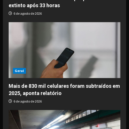
extinto após 33 horas
n
6 de agosto de 2026
Geral
Mais de 830 mil celulares foram subtraídos em
2025, aponta relatório
6 de agosto de 2026