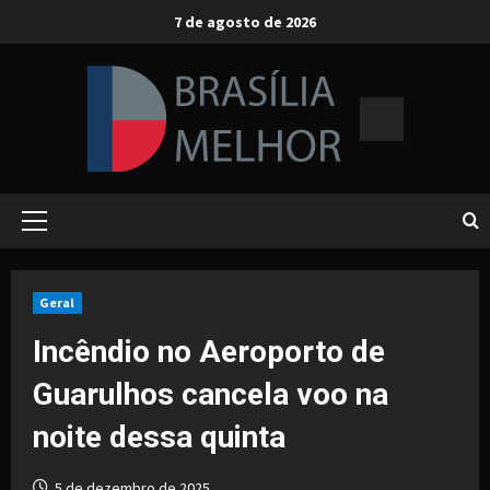
Skip
7 de agosto de 2026
to
content
Primary
Menu
Geral
Incêndio no Aeroporto de
Guarulhos cancela voo na
noite dessa quinta
5 de dezembro de 2025