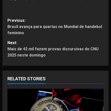
P
Previous:
Brasil avança para quartas no Mundial de handebol
o
feminino
s
Next:
t
Mais de 42 mil fazem provas discursivas do CNU
2025 neste domingo
n
a
RELATED STORIES
v
i
g