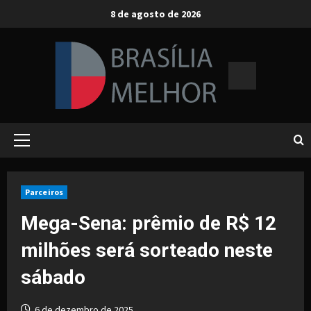
Skip
8 de agosto de 2026
to
content
Primary
Menu
Parceiros
Mega-Sena: prêmio de R$ 12
milhões será sorteado neste
sábado
6 de dezembro de 2025