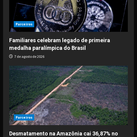
a
t
i
Parceiros
o
Familiares celebram legado de primeira
medalha paralímpica do Brasil
n
7 de agosto de 2026
Parceiros
Desmatamento na Amazônia cai 36,87% no