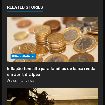
RELATED STORIES
v
i
g
a
t
i
Últimas Notícias
o
Inflação tem alta para famílias de baixa renda
em abril, diz Ipea
n
20 de maio de 2026