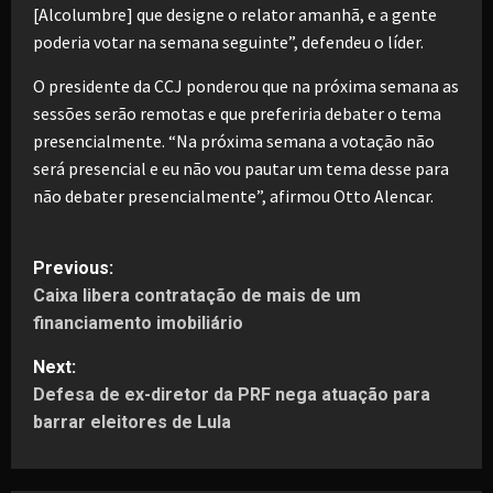
[Alcolumbre] que designe o relator amanhã, e a gente
poderia votar na semana seguinte”, defendeu o líder.
O presidente da CCJ ponderou que na próxima semana as
sessões serão remotas e que preferiria debater o tema
presencialmente. “Na próxima semana a votação não
será presencial e eu não vou pautar um tema desse para
não debater presencialmente”, afirmou Otto Alencar.
P
Previous:
Caixa libera contratação de mais de um
o
financiamento imobiliário
s
Next:
t
Defesa de ex-diretor da PRF nega atuação para
barrar eleitores de Lula
n
a