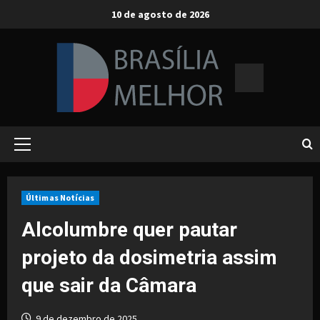
Skip
10 de agosto de 2026
to
content
Primary
Menu
Últimas Notícias
Alcolumbre quer pautar
projeto da dosimetria assim
que sair da Câmara
9 de dezembro de 2025