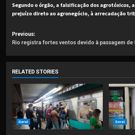
Segundo o órgão, a falsificação dos agrotóxicos,
prejuízo direto ao agronegócio, à arrecadação tri
P
Previous:
Rio registra fortes ventos devido à passagem de f
o
s
t
RELATED STORIES
n
a
v
i
Geral
Geral