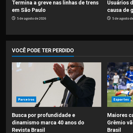
g
Termina a greve nas linhas de trens
Usuários 
em São Paulo
causa de 
a
5 de agosto de 2026
5 de agosto d
t
i
o
VOCÊ PODE TER PERDIDO
n
Parceiros
Esportes
Busca por profundidade e
Maiores c
dinamismo marca 40 anos do
Grêmio vã
Revista Brasil
Brasil