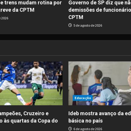
de trens mudam rotina por
Governo de SP diz que nã
greve da CPTM
demissões de funcionário
CPTM
e 2026
5 de agosto de 2026
Educação
ampeões, Cruzeiro e
Ideb mostra avanço da e
o às quartas da Copa do
básica no país
6 de agosto de 2026