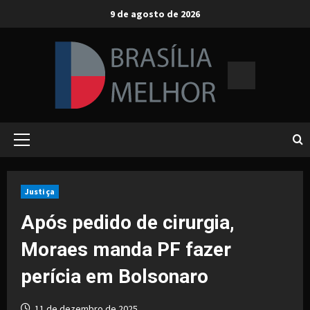
Skip
9 de agosto de 2026
to
content
Primary
Menu
Justiça
Após pedido de cirurgia,
Moraes manda PF fazer
perícia em Bolsonaro
11 de dezembro de 2025