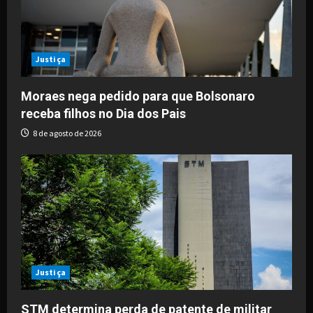
a
t
i
Justiça
o
Moraes nega pedido para que Bolsonaro
receba filhos no Dia dos Pais
n
8 de agosto de 2026
Justiça
STM determina perda de patente de militar