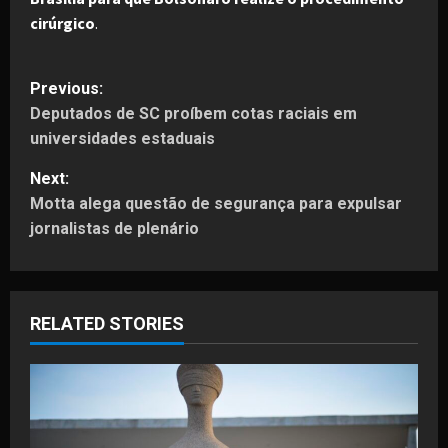
cirúrgico
.
P
Previous:
Deputados de SC proíbem cotas raciais em
o
universidades estaduais
s
Next:
t
Motta alega questão de segurança para expulsar
jornalistas de plenário
n
a
RELATED STORIES
v
i
g