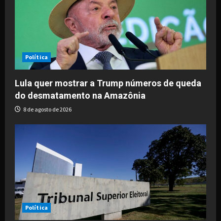
a
t
i
Política
o
Lula quer mostrar a Trump números de queda
do desmatamento na Amazônia
n
8 de agosto de 2026
Política