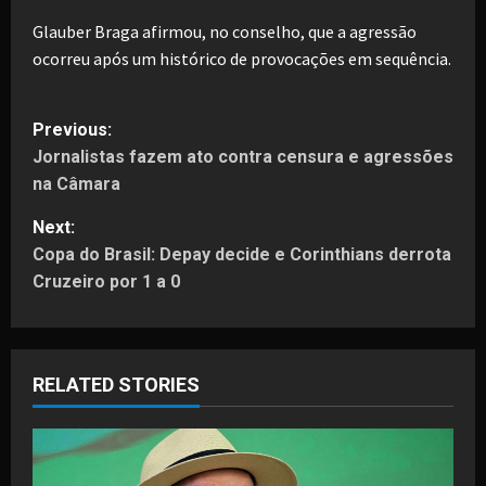
Glauber Braga afirmou, no conselho, que a agressão
ocorreu após um histórico de provocações em sequência.
P
Previous:
Jornalistas fazem ato contra censura e agressões
o
na Câmara
s
Next:
t
Copa do Brasil: Depay decide e Corinthians derrota
Cruzeiro por 1 a 0
n
a
RELATED STORIES
v
i
g