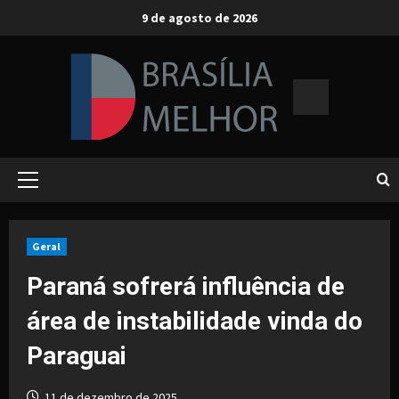
Skip
9 de agosto de 2026
to
content
Primary
Menu
Geral
Paraná sofrerá influência de
área de instabilidade vinda do
Paraguai
11 de dezembro de 2025