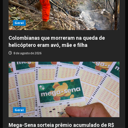
a
t
i
Geral
o
Colombianas que morreram na queda de
helicóptero eram avó, mãe e filha
n
8 de agosto de 2026
Geral
Mega-Sena sorteia prêmio acumulado de R$