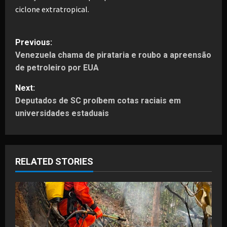
ciclone extratropical.
P
Previous:
Venezuela chama de pirataria e roubo a apreensão
o
de petroleiro por EUA
s
Next:
t
Deputados de SC proíbem cotas raciais em
universidades estaduais
n
a
RELATED STORIES
v
i
g