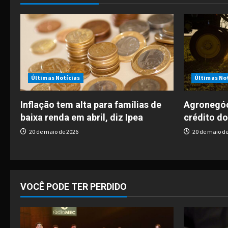
n
a
v
i
Últimas Notícias
Últimas No
g
Inflação tem alta para famílias de
Agronegóc
baixa renda em abril, diz Ipea
crédito do
a
20 de maio de 2026
20 de maio de
t
i
o
VOCÊ PODE TER PERDIDO
n