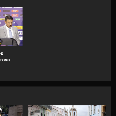
os
prova