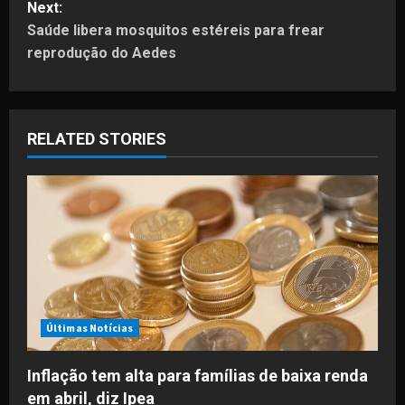
Next:
t
Saúde libera mosquitos estéreis para frear
reprodução do Aedes
n
a
RELATED STORIES
v
i
g
a
t
i
Últimas Notícias
o
Inflação tem alta para famílias de baixa renda
em abril, diz Ipea