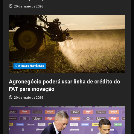
n
20 de maio de 2026
Últimas Notícias
Agronegócio poderá usar linha de crédito do
FAT para inovação
20 de maio de 2026