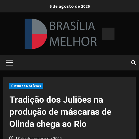
Skip
6 de agosto de 2026
to
content
Primary
Menu
Últimas Notícias
Tradição dos Juliōes na
produção de máscaras de
Olinda chega ao Rio
13 de dezembro de 2025