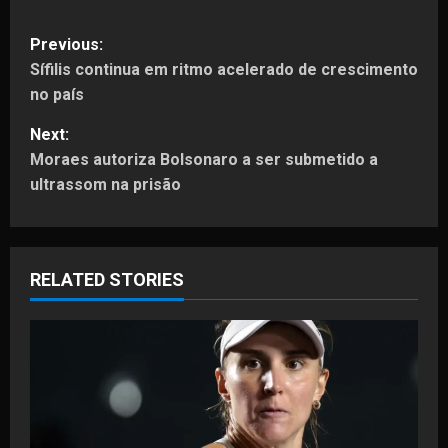
P
Previous:
Sífilis continua em ritmo acelerado de crescimento
o
no país
s
Next:
t
Moraes autoriza Bolsonaro a ser submetido a
ultrassom na prisão
n
a
RELATED STORIES
v
i
g
a