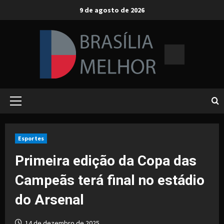
Skip
9 de agosto de 2026
to
content
Primary
Menu
Esportes
Primeira edição da Copa das
Campeãs terá final no estádio
do Arsenal
14 de dezembro de 2025