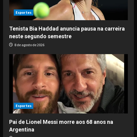
t
i
Esportes
o
Tenista Bia Haddad anuncia pausa na carreira
neste segundo semestre
n
8 de agosto de 2026
Esportes
Pai de Lionel Messi morre aos 68 anos na
Argentina