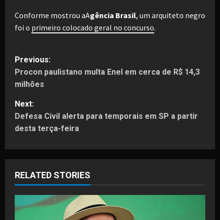
Conforme mostrou aA
gência Brasil
, um arquiteto negro
foi o
primeiro colocado geral no concurso
.
P
Previous:
Procon paulistano multa Enel em cerca de R$ 14,3
o
milhões
s
Next:
t
Defesa Civil alerta para temporais em SP a partir
desta terça-feira
n
a
RELATED STORIES
v
i