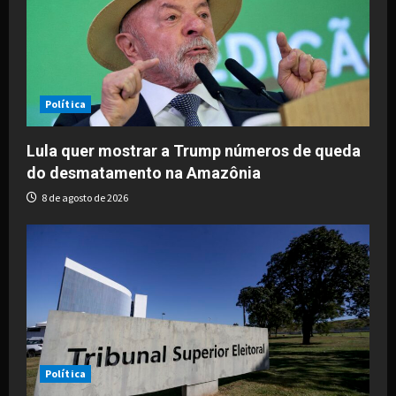
g
a
t
i
Política
o
Lula quer mostrar a Trump números de queda
do desmatamento na Amazônia
n
8 de agosto de 2026
Política