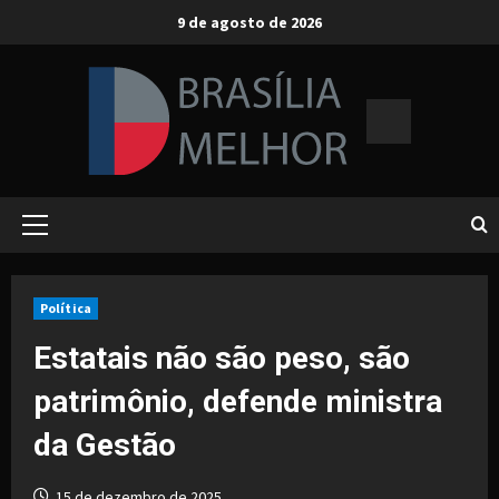
Skip
9 de agosto de 2026
to
content
Primary
Menu
Política
Estatais não são peso, são
patrimônio, defende ministra
da Gestão
15 de dezembro de 2025