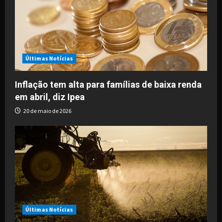
g
a
t
i
Últimas Notícias
o
Inflação tem alta para famílias de baixa renda
em abril, diz Ipea
n
20 de maio de 2026
Últimas Notícias