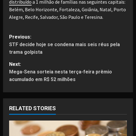
distribuído
a 1 milhão de famílias nas seguintes capitais:
Belém, Belo Horizonte, Fortaleza, Goiânia, Natal, Porto
Alegre, Recife, Salvador, São Paulo e Teresina.
P
Previous:
STF decide hoje se condena mais seis réus pela
o
trama golpista
s
Next:
t
Mega-Sena sorteia nesta terça-feira prêmio
acumulado em R$ 52 milhões
n
a
RELATED STORIES
v
i