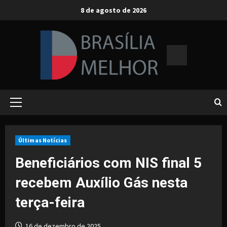
Skip
8 de agosto de 2026
to
content
Primary
Menu
Últimas Notícias
Beneficiários com NIS final 5
recebem Auxílio Gás nesta
terça-feira
16 de dezembro de 2025