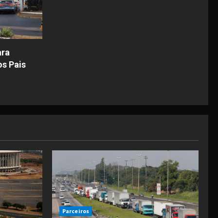
ara
os Pais
Parceiros