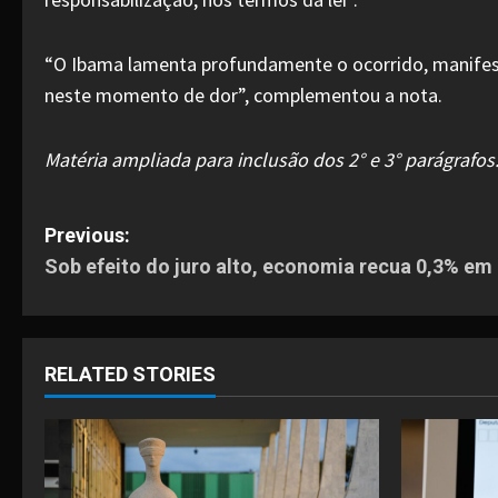
“O Ibama lamenta profundamente o ocorrido, manifesta
neste momento de dor”, complementou a nota.
Matéria ampliada para inclusão dos 2° e 3° parágrafos
P
Previous:
Sob efeito do juro alto, economia recua 0,3% em
o
s
t
RELATED STORIES
n
a