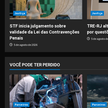
v
i
Justiça
Justiça
g
STF inicia julgamento sobre
TRE-RJ alt
validade da Lei das Contravenções
por quest
a
Penais
5 de agosto d
t
5 de agosto de 2026
i
o
VOCÊ PODE TER PERDIDO
n
Parceiros
Parceiros