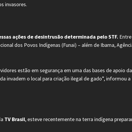
os invasores.
ssas ações de desintrusão determinada pelo STF.
Entre
onal dos Povos Indígenas (Funai) – além de Ibama, Agência B
ervidores estão em segurança em uma das bases de apoio d
inda invadem o local para criação ilegal de gado”, informo
da
TV Brasil
, esteve recentemente na terra indígena prepara