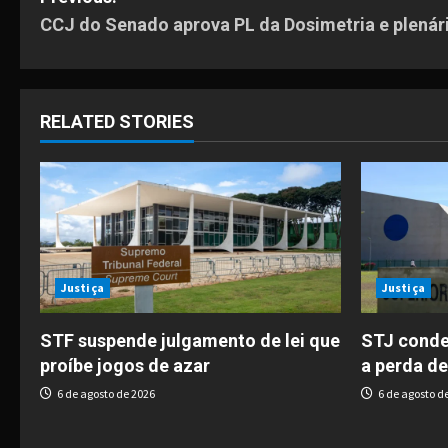
P
CCJ do Senado aprova PL da Dosimetria e plenári
o
s
t
RELATED STORIES
n
a
v
i
Justiça
Justiça
g
STF suspende julgamento de lei que
STJ conde
proíbe jogos de azar
a perda de
a
6 de agosto de 2026
6 de agosto d
t