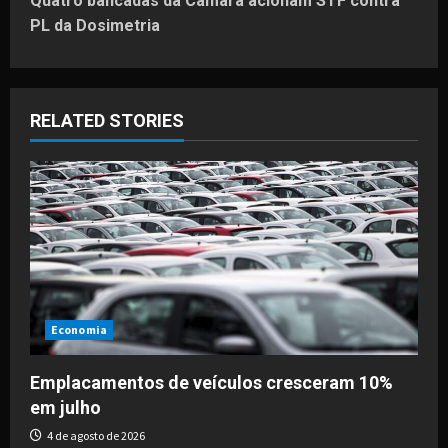
t
Quatro bancadas da Câmara acionam STF contra
PL da Dosimetria
n
a
RELATED STORIES
v
i
g
a
t
i
Economia
o
Emplacamentos de veículos cresceram 10%
em julho
n
4 de agosto de 2026