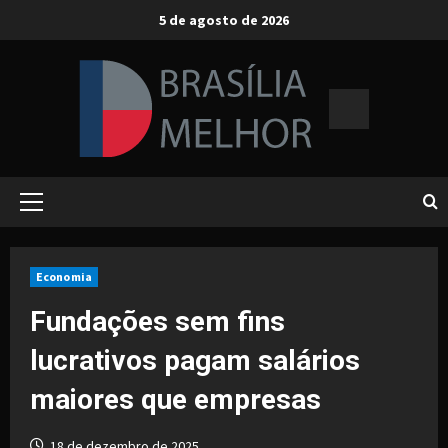
Skip
5 de agosto de 2026
to
content
Primary
Menu
Economia
Fundações sem fins
lucrativos pagam salários
maiores que empresas
18 de dezembro de 2025