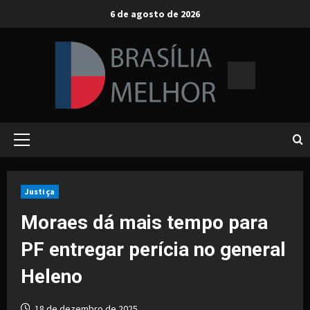
Skip
6 de agosto de 2026
to
content
Primary
Menu
Justiça
Moraes dá mais tempo para
PF entregar perícia no general
Heleno
18 de dezembro de 2025