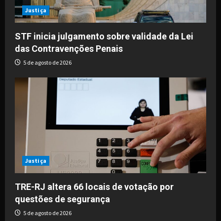
t
Justiça
i
STF inicia julgamento sobre validade da Lei
o
das Contravenções Penais
5 de agosto de 2026
n
Justiça
TRE-RJ altera 66 locais de votação por
questões de segurança
5 de agosto de 2026