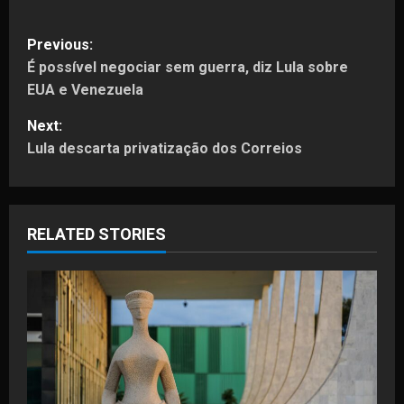
P
Previous:
É possível negociar sem guerra, diz Lula sobre
o
EUA e Venezuela
s
Next:
t
Lula descarta privatização dos Correios
n
a
RELATED STORIES
v
i
g
a