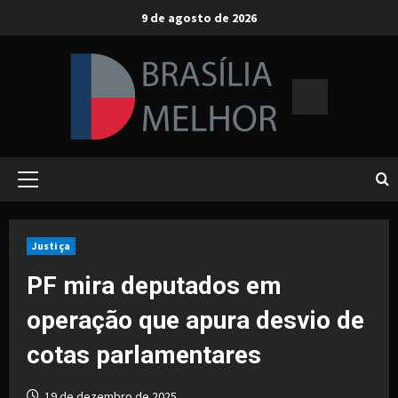
Skip
9 de agosto de 2026
to
content
Primary
Menu
Justiça
PF mira deputados em
operação que apura desvio de
cotas parlamentares
19 de dezembro de 2025