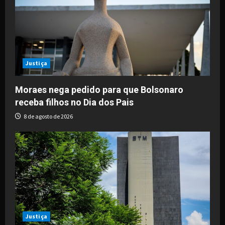
g
a
t
i
Justiça
o
Moraes nega pedido para que Bolsonaro
receba filhos no Dia dos Pais
n
8 de agosto de 2026
Justiça