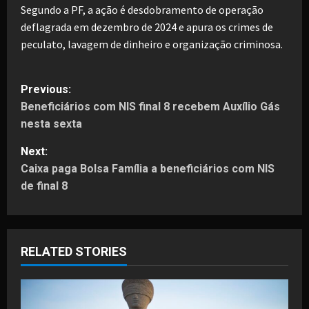
Segundo a PF, a ação é desdobramento de operação
deflagrada em dezembro de 2024 e apura os crimes de
peculato, lavagem de dinheiro e organização criminosa.
P
Previous:
Beneficiários com NIS final 8 recebem Auxílio Gás
o
nesta sexta
s
Next:
t
Caixa paga Bolsa Família a beneficiários com NIS
de final 8
n
a
RELATED STORIES
v
i