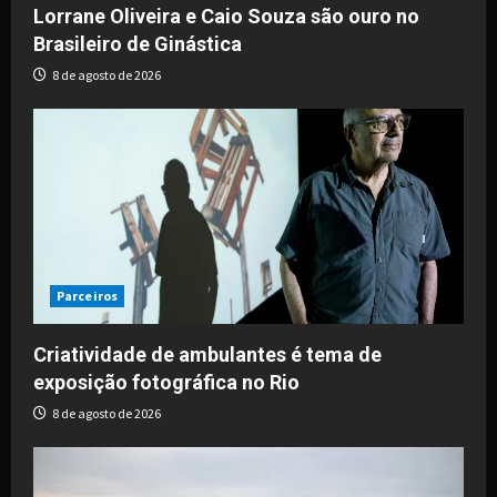
o
Lorrane Oliveira e Caio Souza são ouro no
Brasileiro de Ginástica
n
8 de agosto de 2026
Parceiros
Criatividade de ambulantes é tema de
exposição fotográfica no Rio
8 de agosto de 2026