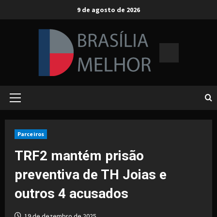
Skip
9 de agosto de 2026
to
content
Primary
Menu
Parceiros
TRF2 mantém prisão
preventiva de TH Joias e
outros 4 acusados
19 de dezembro de 2025