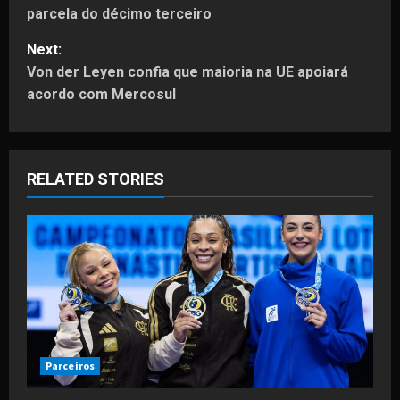
parcela do décimo terceiro
s
Next:
t
Von der Leyen confia que maioria na UE apoiará
acordo com Mercosul
n
a
RELATED STORIES
v
i
g
a
t
i
Parceiros