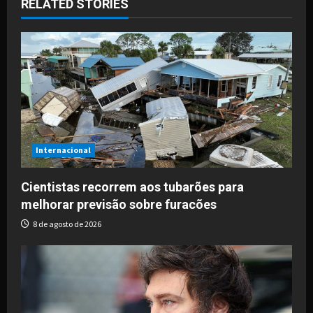
RELATED STORIES
v
i
g
a
t
i
Internacional
o
Cientistas recorrem aos tubarões para
melhorar previsão sobre furacões
n
8 de agosto de 2026