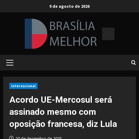
Skip
9 de agosto de 2026
to
content
Primary
Menu
Internacional
Acordo UE-Mercosul será
assinado mesmo com
oposição francesa, diz Lula
20 de dezembro de 2025