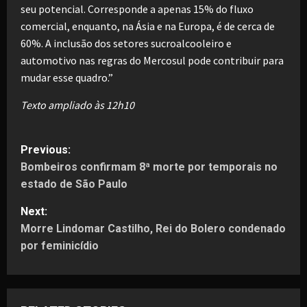
seu potencial. Corresponde a apenas 15% do fluxo
comercial, enquanto, na Ásia e na Europa, é de cerca de
60%. A inclusão dos setores sucroalcooleiro e
automotivo nas regras do Mercosul pode contribuir para
mudar esse quadro.”
Texto ampliado às 12h10
P
Previous:
Bombeiros confirmam 8ª morte por temporais no
o
estado de São Paulo
s
Next:
t
Morre Lindomar Castilho, Rei do Bolero condenado
por feminicídio
n
a