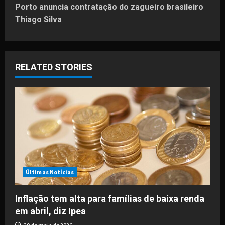
t
Porto anuncia contratação do zagueiro brasileiro
Thiago Silva
n
a
RELATED STORIES
v
i
g
a
t
i
Últimas Notícias
o
Inflação tem alta para famílias de baixa renda
em abril, diz Ipea
n