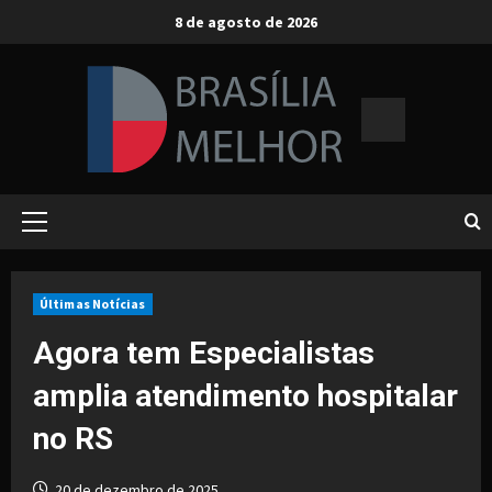
Skip
8 de agosto de 2026
to
content
Primary
Menu
Últimas Notícias
Agora tem Especialistas
amplia atendimento hospitalar
no RS
20 de dezembro de 2025