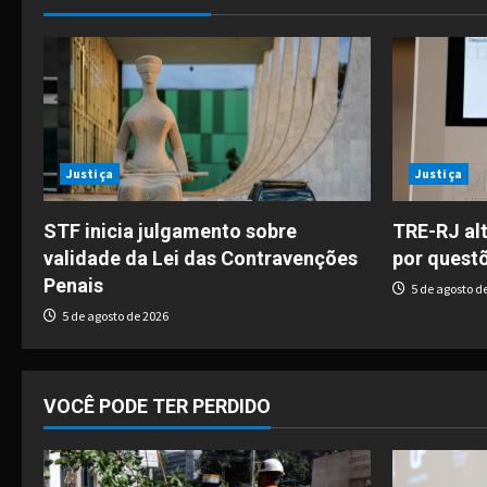
t
n
a
v
i
Justiça
Justiça
g
STF inicia julgamento sobre
TRE-RJ alt
validade da Lei das Contravenções
por quest
a
Penais
5 de agosto d
t
5 de agosto de 2026
i
o
VOCÊ PODE TER PERDIDO
n