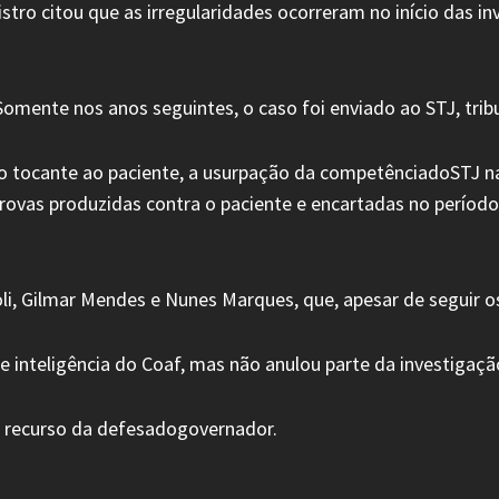
tro citou que as irregularidades ocorreram no início das in
omente nos anos seguintes, o caso foi enviado ao STJ, tri
no tocante ao paciente, a usurpação da competênciadoSTJ na
 provas produzidas contra o paciente e encartadas no perío
oli, Gilmar Mendes e Nunes Marques, que, apesar de seguir 
de inteligência do Coaf, mas não anulou parte da investigaçã
 o recurso da defesadogovernador.