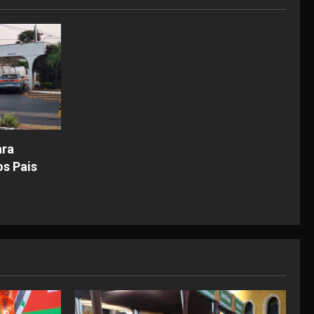
ara
os Pais