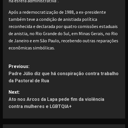
na esfera administrativa”.
Após a redemocratização de 1988, a ex-presidente
também teve a condição de anistiada política
reconhecida e declarada por quatro comissões estaduais
de anistia, no Rio Grande do Sul, em Minas Gerais, no Rio
de Janeiro e em São Paulo, recebendo outras reparações
econômicas simbólicas.
P
Previous:
Padre Júlio diz que há conspiração contra trabalho
o
da Pastoral de Rua
s
Next:
t
Ato nos Arcos da Lapa pede fim da violência
contra mulheres e LGBTQIA+
n
a