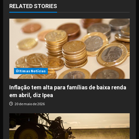
RELATED STORIES
v
i
g
a
t
i
Últimas Notícias
o
Inflação tem alta para famílias de baixa renda
em abril, diz Ipea
n
20 de maio de 2026