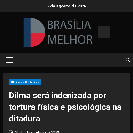
Skip
8 de agosto de 2026
to
content
Primary
Menu
Últimas Notícias
Dilma será indenizada por
tortura física e psicológica na
ditadura
21 de dezembro de 2025