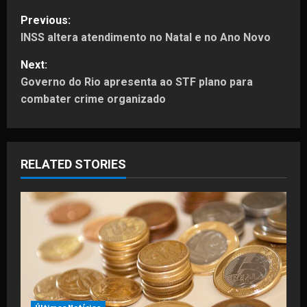
P
Previous:
INSS altera atendimento no Natal e no Ano Novo
o
Next:
s
Governo do Rio apresenta ao STF plano para
t
combater crime organizado
n
a
RELATED STORIES
v
i
g
a
t