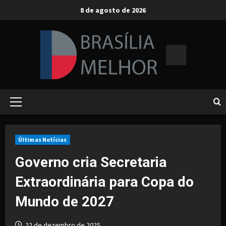
Skip
8 de agosto de 2026
to
content
Primary
Menu
Últimas Notícias
Governo cria Secretaria
Extraordinária para Copa do
Mundo de 2027
22 de dezembro de 2025