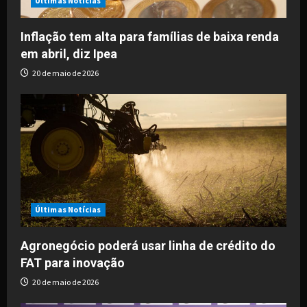
Últimas Notícias
i
Inflação tem alta para famílias de baixa renda
o
em abril, diz Ipea
20 de maio de 2026
n
Últimas Notícias
Agronegócio poderá usar linha de crédito do
FAT para inovação
20 de maio de 2026