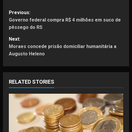
P
Previous:
Governo federal compra R$ 4 milhões em suco de
o
pêssego do RS
s
Next:
t
Moraes concede prisão domiciliar humanitária a
Augusto Heleno
n
a
RELATED STORIES
v
i
g
a