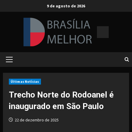
Skip
9 de agosto de 2026
to
content
Primary
Menu
Últimas Notícias
Trecho Norte do Rodoanel é
inaugurado em São Paulo
22 de dezembro de 2025