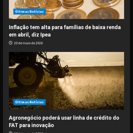
t
i
Últimas Notícias
o
Inflação tem alta para famílias de baixa renda
em abril, diz Ipea
n
20 de maio de 2026
Últimas Notícias
Agronegócio poderá usar linha de crédito do
FAT para inovação