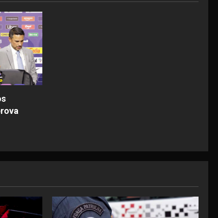
os
prova