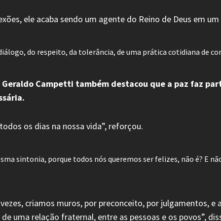
lexões, ele acaba sendo um agente do Reino de Deus em um m
iálogo, do respeito, da tolerância, de uma prática cotidiana de con
nte Geraldo Campetti também destacou que a paz faz pa
ssária.
odos os dias na nossa vida”, reforçou.
 mesma sintonia, porque todos nós queremos ser felizes, não é? E n
s vezes, criamos muros, por preconceito, por julgamentos, e a
de uma relação fraternal, entre as pessoas e os povos”, dis