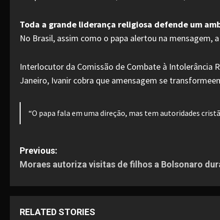
Toda a grande liderança religiosa defende um amb
No Brasil, assim como o papa alertou na mensagem, a f
Interlocutor da Comissão de Combate à Intolerância Rel
Janeiro, Ivanir cobra que amensagem se transformeem
“O papa fala em uma direção, mas tem autoridades cristã
P
Previous:
Moraes autoriza visitas de filhos a Bolsonaro du
o
s
t
RELATED STORIES