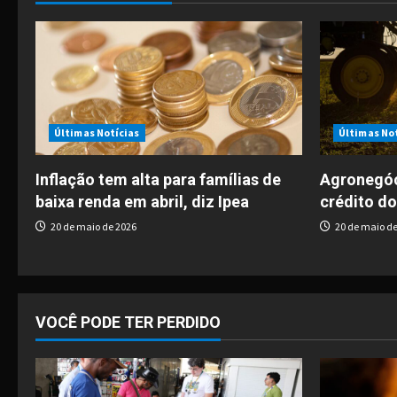
n
a
v
i
Últimas Notícias
Últimas No
g
Inflação tem alta para famílias de
Agronegóc
baixa renda em abril, diz Ipea
crédito do
a
20 de maio de 2026
20 de maio de
t
i
o
VOCÊ PODE TER PERDIDO
n