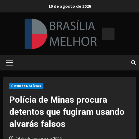
Skip
10 de agosto de 2026
to
content
Primary
Menu
Últimas Notícias
Polícia de Minas procura
detentos que fugiram usando
alvarás falsos
24 de dezembro de 2025