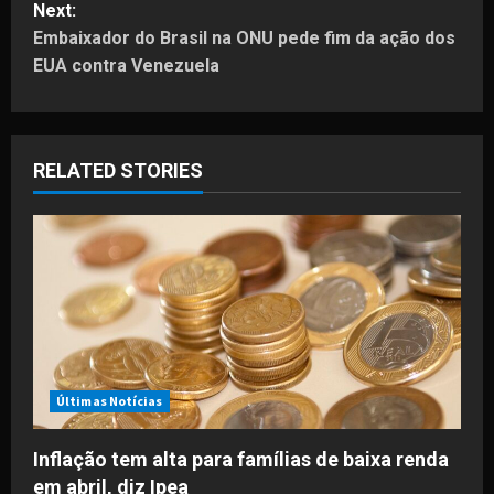
Next:
t
Embaixador do Brasil na ONU pede fim da ação dos
EUA contra Venezuela
n
a
RELATED STORIES
v
i
g
a
t
i
Últimas Notícias
o
Inflação tem alta para famílias de baixa renda
em abril, diz Ipea