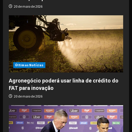
n
20 de maio de 2026
Últimas Notícias
Agronegócio poderá usar linha de crédito do
FAT para inovação
20 de maio de 2026