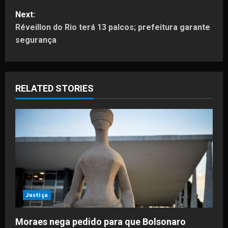
s
Next:
t
Réveillon do Rio terá 13 palcos; prefeitura garante
segurança
n
a
RELATED STORIES
v
i
g
a
t
i
Justiça
o
Moraes nega pedido para que Bolsonaro