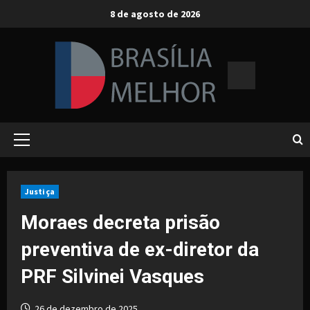
Skip
8 de agosto de 2026
to
content
Primary
Menu
Justiça
Moraes decreta prisão
preventiva de ex-diretor da
PRF Silvinei Vasques
26 de dezembro de 2025