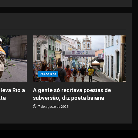
Parceiros
leva Rio a
A gente só recitava poesias de
xta
subversão, diz poeta baiana
7 de agosto de 2026