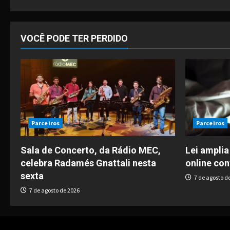
i
o
VOCÊ PODE TER PERDIDO
n
Parceiros
Parceiros
Sala de Concerto, da Rádio MEC,
Lei amplia
celebra Radamés Gnattali nesta
online con
sexta
7 de agosto d
7 de agosto de 2026