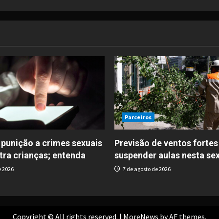
Parceiros
 punição a crimes sexuais
Previsão de ventos fortes 
tra crianças; entenda
suspender aulas nesta se
e 2026
7 de agosto de 2026
Copyright © All rights reserved.
|
MoreNews
by AF themes.