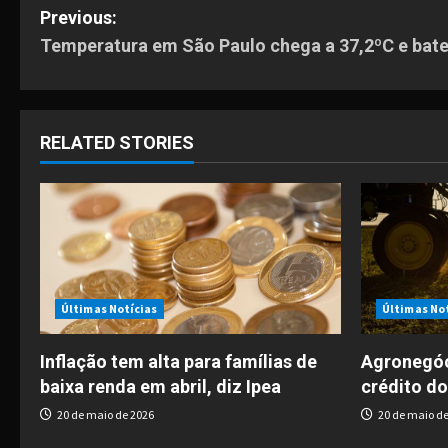
P
Previous:
Temperatura em São Paulo chega a 37,2ºC e bat
o
s
t
RELATED STORIES
n
a
v
i
Últimas Notícias
Últimas No
g
Inflação tem alta para famílias de
Agronegóc
baixa renda em abril, diz Ipea
crédito do
a
20 de maio de 2026
20 de maio de
t