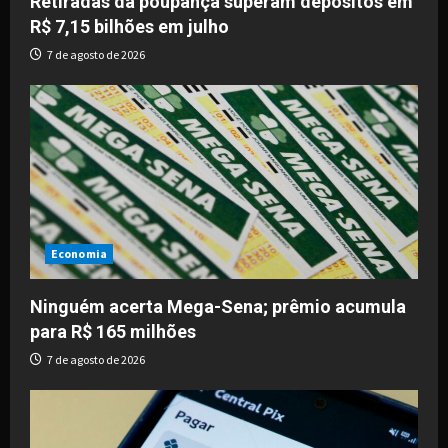
o
Retiradas da poupança superam depósitos em
R$ 7,15 bilhões em julho
n
7 de agosto de 2026
Economia
Ninguém acerta Mega-Sena; prêmio acumula
para R$ 165 milhões
7 de agosto de 2026