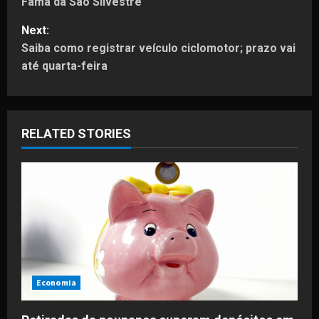
Fama da São Silvestre
s
Next:
t
Saiba como registrar veículo ciclomotor; prazo vai
até quarta-feira
n
a
RELATED STORIES
v
i
g
a
t
i
Economia