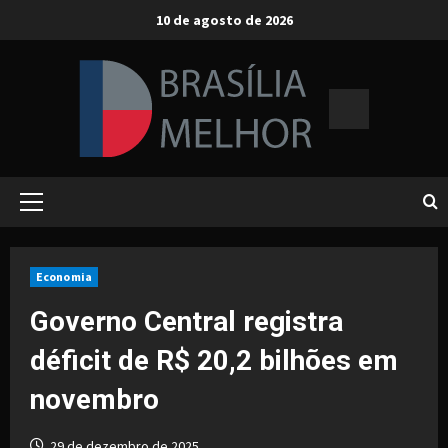
Skip
10 de agosto de 2026
to
content
Primary
Menu
Economia
Governo Central registra
déficit de R$ 20,2 bilhões em
novembro
29 de dezembro de 2025