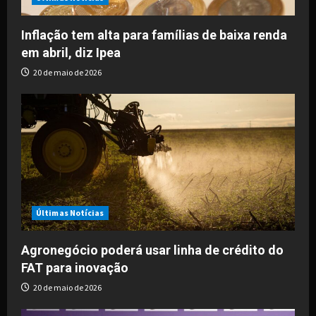
i
o
Inflação tem alta para famílias de baixa renda
em abril, diz Ipea
n
20 de maio de 2026
Últimas Notícias
Agronegócio poderá usar linha de crédito do
FAT para inovação
20 de maio de 2026