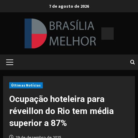
Skip
7 de agosto de 2026
to
content
Primary
Menu
Últimas Notícias
Ocupação hoteleira para
réveillon do Rio tem média
superior a 87%
29 de dezembro de 2025