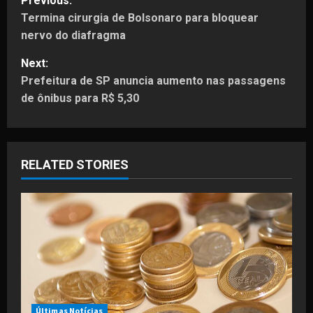
Previous:
Termina cirurgia de Bolsonaro para bloquear
o
nervo do diafragma
s
Next:
t
Prefeitura de SP anuncia aumento nas passagens
de ônibus para R$ 5,30
n
a
RELATED STORIES
v
i
g
a
t
Últimas Notícias