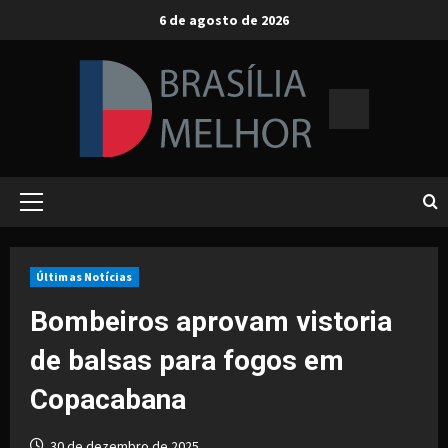
Skip
6 de agosto de 2026
to
content
Primary
Menu
Últimas Notícias
Bombeiros aprovam vistoria
de balsas para fogos em
Copacabana
30 de dezembro de 2025