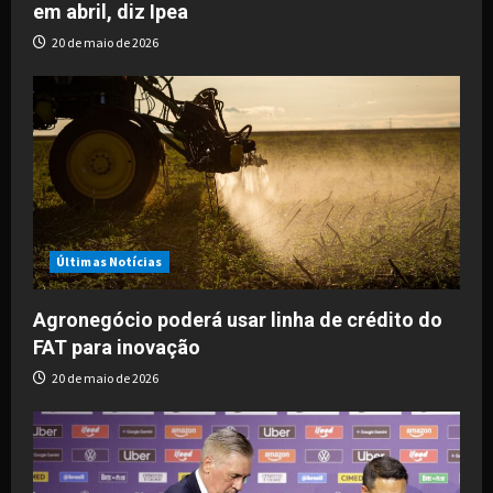
em abril, diz Ipea
n
20 de maio de 2026
Últimas Notícias
Agronegócio poderá usar linha de crédito do
FAT para inovação
20 de maio de 2026