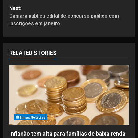
s
Next:
t
Câmara publica edital de concurso público com
inscrições em janeiro
n
a
RELATED STORIES
v
i
g
a
t
i
Últimas Notícias
o
Inflação tem alta para famílias de baixa renda