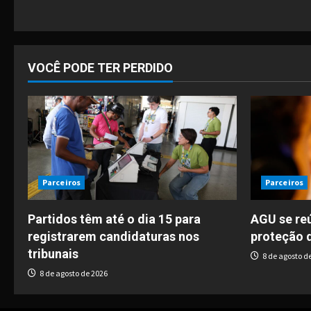
t
i
o
VOCÊ PODE TER PERDIDO
n
Parceiros
Parceiros
Partidos têm até o dia 15 para
AGU se re
registrarem candidaturas nos
proteção 
tribunais
8 de agosto d
8 de agosto de 2026