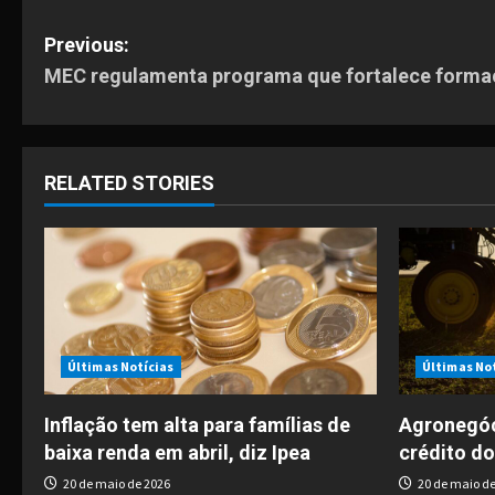
P
Previous:
MEC regulamenta programa que fortalece formaç
o
s
t
RELATED STORIES
n
a
v
i
Últimas Notícias
Últimas No
g
Inflação tem alta para famílias de
Agronegóc
baixa renda em abril, diz Ipea
crédito do
a
20 de maio de 2026
20 de maio de