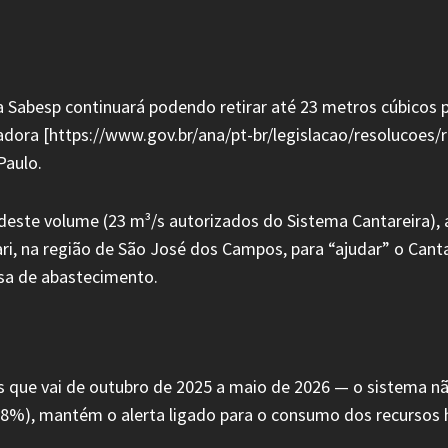
a Sabesp continuará podendo retirar até 23 metros cúbicos 
adora [https://www.gov.br/ana/pt-br/legislacao/resolucoes
Paulo.
 deste volume (23 m³/s autorizados do Sistema Cantareira), 
ari, na região de São José dos Campos, para “ajudar” o Cant
isa de abastecimento.
ue vai de outubro de 2025 a maio de 2026 — o sistema não
18%), mantém o alerta ligado para o consumo dos recursos h