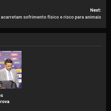
Next:
o acarretam sofrimento físico e risco para animais
os
prova