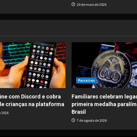
20 de maio de 2026
Parceiros
úne com Discord e cobra
Familiares celebram lega
de crianças na plataforma
primeira medalha paralím
Brasil
e 2026
7 de agosto de 2026