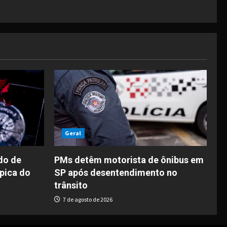
Geral
do de
PMs detêm motorista de ônibus em
pica do
SP após desentendimento no
trânsito
7 de agosto de 2026