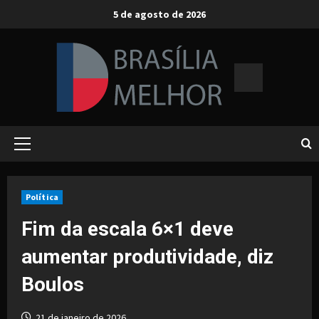
Skip
5 de agosto de 2026
to
content
Primary
Menu
Política
Fim da escala 6×1 deve
aumentar produtividade, diz
Boulos
21 de janeiro de 2026