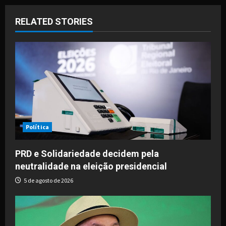
a
RELATED STORIES
v
i
g
a
t
i
Política
o
PRD e Solidariedade decidem pela
neutralidade na eleição presidencial
n
5 de agosto de 2026