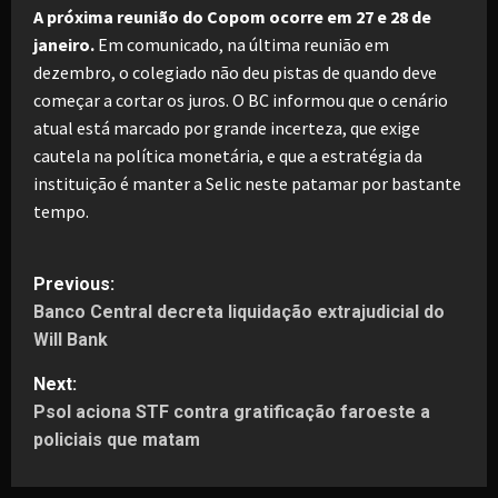
A próxima reunião do Copom ocorre em 27 e 28 de
janeiro.
Em comunicado, na última reunião em
dezembro, o colegiado não deu pistas de quando deve
começar a cortar os juros. O BC informou que o cenário
atual está marcado por grande incerteza, que exige
cautela na política monetária, e que a estratégia da
instituição é manter a Selic neste patamar por bastante
tempo.
P
Previous:
Banco Central decreta liquidação extrajudicial do
o
Will Bank
s
Next:
t
Psol aciona STF contra gratificação faroeste a
policiais que matam
n