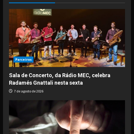
i
g
a
t
i
Parceiros
o
Sala de Concerto, da Rádio MEC, celebra
Radamés Gnattali nesta sexta
n
7 de agosto de 2026