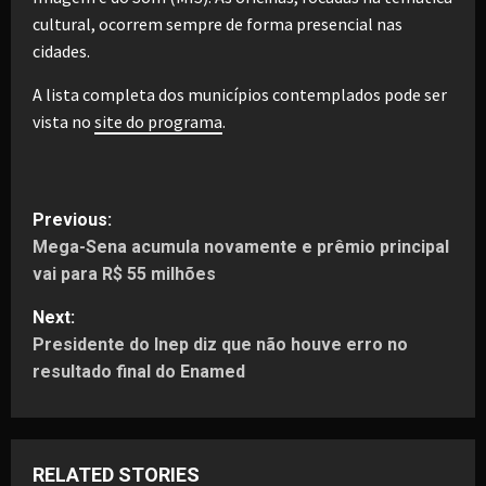
cultural, ocorrem sempre de forma presencial nas
cidades.
A lista completa dos municípios contemplados pode ser
vista no
site do programa
.
P
Previous:
Mega-Sena acumula novamente e prêmio principal
o
vai para R$ 55 milhões
s
Next:
t
Presidente do Inep diz que não houve erro no
resultado final do Enamed
n
a
RELATED STORIES
v