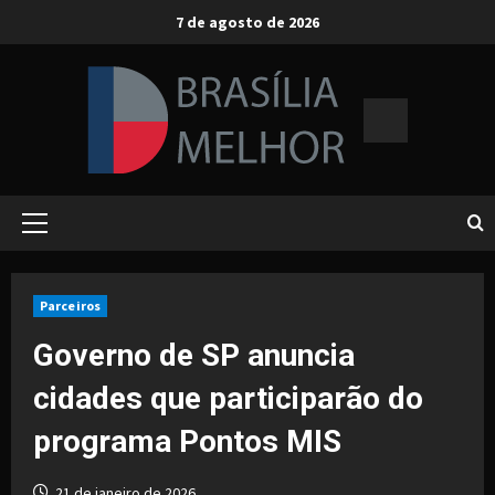
Skip
7 de agosto de 2026
to
content
Primary
Menu
Parceiros
Governo de SP anuncia
cidades que participarão do
programa Pontos MIS
21 de janeiro de 2026