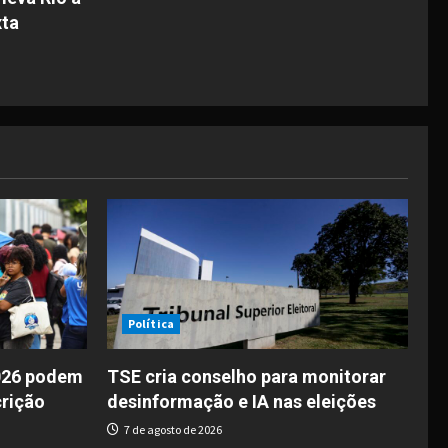
xta
Política
026 podem
TSE cria conselho para monitorar
crição
desinformação e IA nas eleições
7 de agosto de 2026